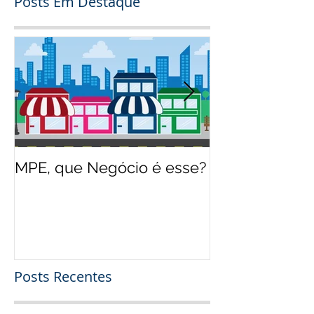
Posts Em Destaque
MPE, que Negócio é esse?
O jeito Disney
empreender
Posts Recentes