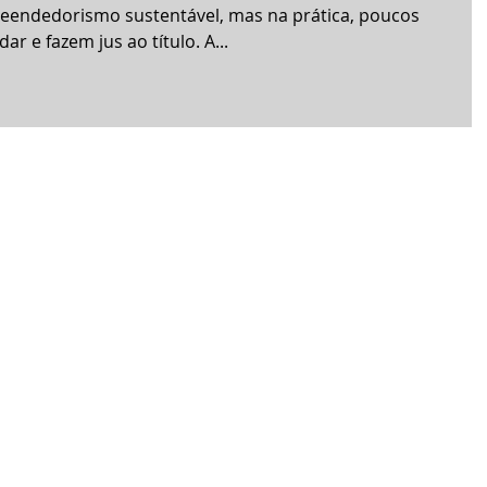
reendedorismo sustentável, mas na prática, poucos
realmente o colocam pra rodar e fazem jus ao título. A...