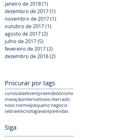
janeiro de 2018
(1)
1 post
dezembro de 2017
(1)
1 post
novembro de 2017
(1)
1 post
outubro de 2017
(1)
1 post
agosto de 2017
(2)
2 posts
julho de 2017
(5)
5 posts
fevereiro de 2017
(2)
2 posts
dezembro de 2016
(2)
2 posts
Procurar por tags
curiosidades
empreendedorismo
inovação
internet
novo mercado
novo normal
pequeno negocio
sebrae
tecnologia
varejo
vendas
Siga