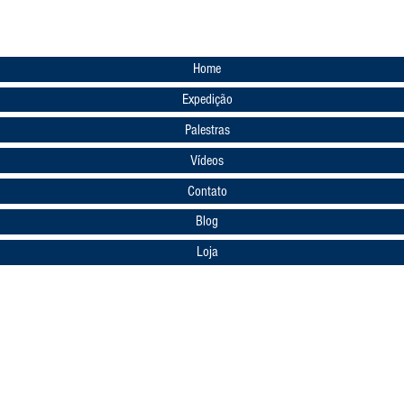
Home
Expedição
Palestras
Vídeos
Contato
Blog
Loja
Voltar ao Início
© 2026 by Bruno Miranda I Todos os direitos reservados