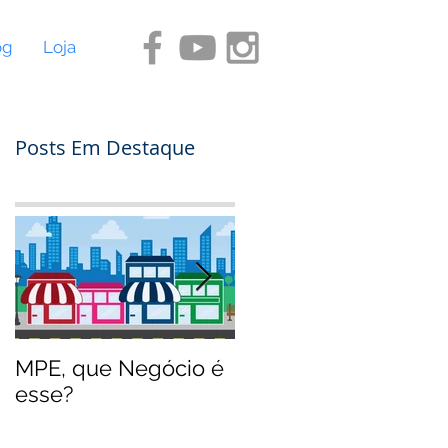
og
Loja
Posts Em Destaque
MPE, que Negócio é
O jeito Disney de
esse?
empreender