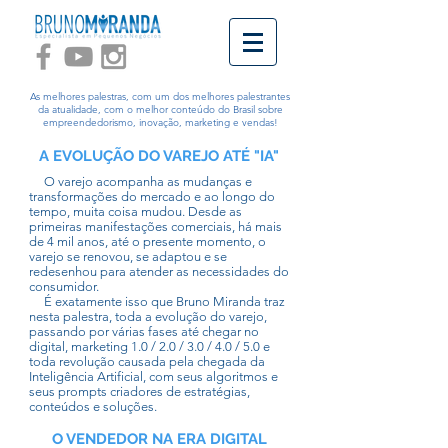
As melhores palestras, com um dos melhores palestrantes
da atualidade, com o melhor conteúdo do Brasil sobre
empreendedorismo, inovação, marketing e vendas!
A EVOLUÇÃO DO VAREJO ATÉ "IA"
O varejo acompanha as mudanças e
transformações do mercado e ao longo do
tempo, muita coisa mudou. Desde as
primeiras manifestações comerciais, há mais
de 4 mil anos, até o presente momento, o
varejo se renovou, se adaptou e se
redesenhou para atender as necessidades do
consumidor.
É exatamente isso que Bruno Miranda traz
nesta palestra, toda a evolução do varejo,
passando por várias fases até chegar no
digital, marketing 1.0 / 2.0 / 3.0 / 4.0 / 5.0 e
toda revolução causada pela chegada da
Inteligência Artificial, com seus algoritmos e
seus prompts criadores de estratégias,
conteúdos e soluções.
O VENDEDOR NA ERA DIGITAL