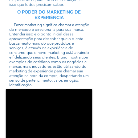
isso que todos precisam saber.
O PODER DO MARKETING DE
EXPERIÊNCIA
Fazer marketing significa chamar a atenção
do mercado e direciona-la para sua marca.
Entender isso é o ponto inicial dessa
apresentação para descobrir que o cliente
busca muito mais do que produtos e
serviços, é através da experiência de
consumo que o novo marketing está atraindo
e fidelizando seus clientes. Bruno mostra com
exemplos do cotidiano como os negócios e
marcas mais inovadores estão utilizando do
marketing de experiência para chamar sua
atenção na hora da compra, despertando um
senso de pertencimento, valor, emoção,
identificação.