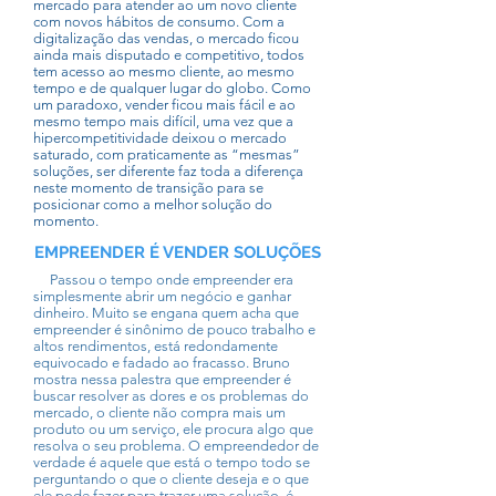
mercado para atender ao um novo cliente
com novos hábitos de consumo. Com a
digitalização das vendas, o mercado ficou
ainda mais disputado e competitivo, todos
tem acesso ao mesmo cliente, ao mesmo
tempo e de qualquer lugar do globo. Como
um paradoxo, vender ficou mais fácil e ao
mesmo tempo mais difícil, uma vez que a
hipercompetitividade deixou o mercado
saturado, com praticamente as “mesmas”
soluções, ser diferente faz toda a diferença
neste momento de transição para se
posicionar como a melhor solução do
momento.
EMPREENDER É VENDER SOLUÇÕES
Passou o tempo onde empreender era
simplesmente abrir um negócio e ganhar
dinheiro. Muito se engana quem acha que
empreender é sinônimo de pouco trabalho e
altos rendimentos, está redondamente
equivocado e fadado ao fracasso. Bruno
mostra nessa palestra que empreender é
buscar resolver as dores e os problemas do
mercado, o cliente não compra mais um
produto ou um serviço, ele procura algo que
resolva o seu problema. O empreendedor de
verdade é aquele que está o tempo todo se
perguntando o que o cliente deseja e o que
ele pode fazer para trazer uma solução, é