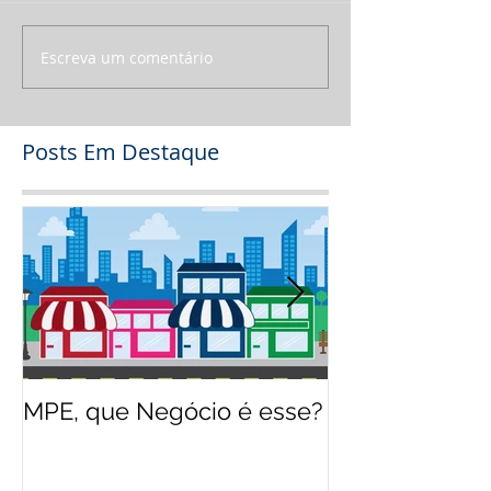
Escreva um comentário
Posts Em Destaque
MPE, que Negócio é esse?
O jeito Disney
empreender