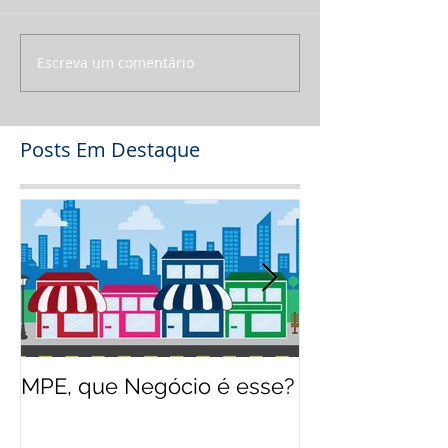
Escreva um comentário
Posts Em Destaque
MPE, que Negócio é esse?
O jeito Disney
empreender