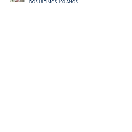
DOS ÚLTIMOS 100 ANOS
O PEQUENO NEGÓCIO NA ERA
DIGITAL
O fenômeno da
DIFERENCIAÇÃO
Arquivo
Procurar por tags
curiosidades
empreendedorismo
inovação
internet
novo mercado
novo normal