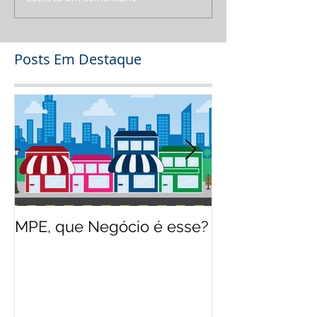
Posts Em Destaque
MPE, que Negócio é esse?
O jeito Disney
empreender