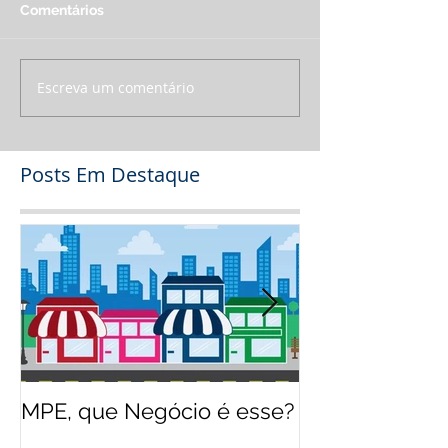
Comentários
Escreva um comentário
Posts Em Destaque
MPE, que Negócio é esse?
O jeito Disney
empreender