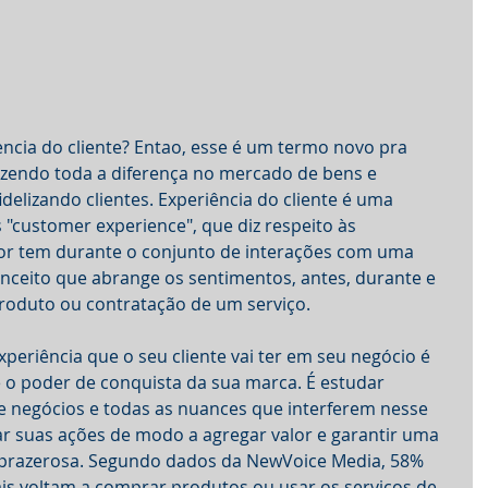
iencia do cliente? Entao, esse é um termo novo pra 
zendo toda a diferença no mercado de bens e 
idelizando clientes. Experiência do cliente é uma 
"customer experience", que diz respeito às 
r tem durante o conjunto de interações com uma 
ceito que abrange os sentimentos, antes, durante e 
roduto ou contratação de um serviço. 
periência que o seu cliente vai ter em seu negócio é 
e o poder de conquista da sua marca. É estudar 
 negócios e todas as nuances que interferem nesse 
r suas ações de modo a agregar valor e garantir uma 
e prazerosa. Segundo dados da NewVoice Media, 58% 
s voltam a comprar produtos ou usar os serviços de 