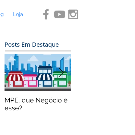
og
Loja
Posts Em Destaque
MPE, que Negócio é
O jeito Disney de
esse?
empreender