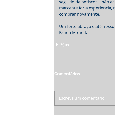
seguido de petiscos... não e
marcante for a experiência, 
comprar novamente.
Um forte abraço e até nosso
Bruno Miranda
Comentários
Escreva um comentário