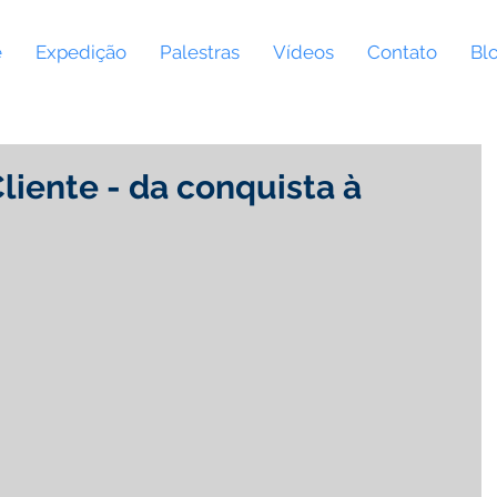
e
Expedição
Palestras
Vídeos
Contato
Bl
liente - da conquista à