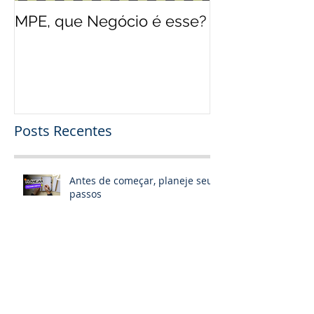
MPE, que Negócio é esse?
O jeito Disney
empreender
Posts Recentes
Antes de começar, planeje seus
passos
Inteligência Artificial: A quarta
grande onda transformadora.